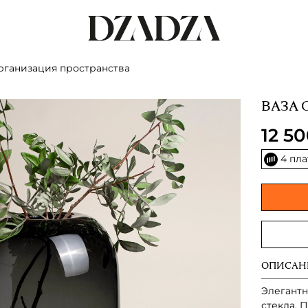
рганизация пространства
ВАЗА 
12 5
4 пл
ОПИСАН
Элегантн
стекла. 