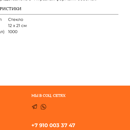
ЕРИСТИКИ
л
Стекло
12 х 21 см
л)
1000
МЫ В СОЦ. СЕТЯХ
+7 910 003 37 47