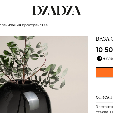
рганизация пространства
ВАЗА 
10 5
4 пл
ОПИСАН
Элегантн
стекла. 