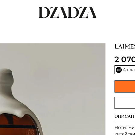
LAIME
2 07
4 пл
ОПИСАН
Ноты: ми
китайски