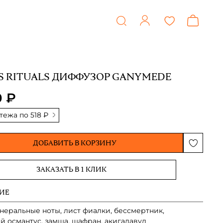
S RITUALS ДИФФУЗОР GANYMEDE
0 ₽
атежа по
518 ₽
ДОБАВИТЬ В КОРЗИНУ
ЗАКАЗАТЬ В 1 КЛИК
ИЕ
неральные ноты, лист фиалки, бессмертник,
й османтус, замша, шафран, акигалавуд