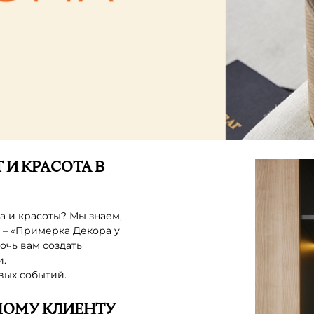
 И КРАСОТА В
а и красоты? Мы знаем,
у – «Примерка Декора у
очь вам создать
и.
ивых событий.
ДОМУ КЛИЕНТУ